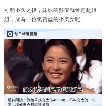
可能不久之後，妹妹的顏值就會趕超姐
姐，成為一位氣質型的小美女呢！
每日精選視頻
延伸閱讀：劉德華找向太借4000萬，不料向太的一句
話，讓他至今都記憶猶新！