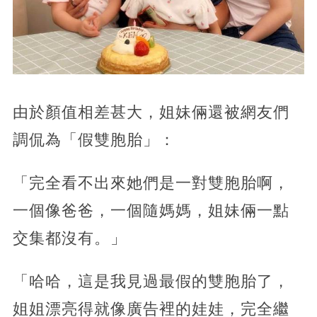
由於顏值相差甚大，姐妹倆還被網友們
調侃為「假雙胞胎」：
「完全看不出來她們是一對雙胞胎啊，
一個像爸爸，一個隨媽媽，姐妹倆一點
交集都沒有。」
「哈哈，這是我見過最假的雙胞胎了，
姐姐漂亮得就像廣告裡的娃娃，完全繼