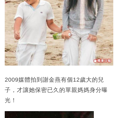
2009媒體拍到謝金燕有個12歲大的兒
子，才讓她保密已久的單親媽媽身分曝
光！