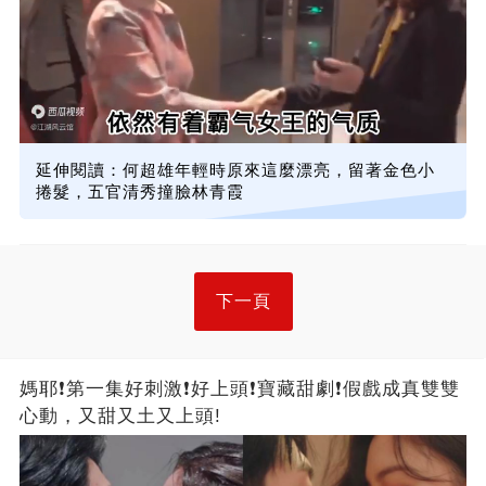
延伸閱讀：何超雄年輕時原來這麼漂亮，留著金色小
捲髮，五官清秀撞臉林青霞
下一頁
媽耶❗第一集好刺激❗好上頭❗寶藏甜劇❗假戲成真雙雙
心動，又甜又土又上頭!