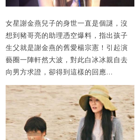
女星謝金燕兒子的身世一直是個謎，沒
想到豬哥亮的助理憑空爆料，指出孩子
生父就是謝金燕的舊愛楊宗憲！引起演
藝圈一陣軒然大波，對此白冰冰親自去
向男方求證，卻得到這樣的回應...