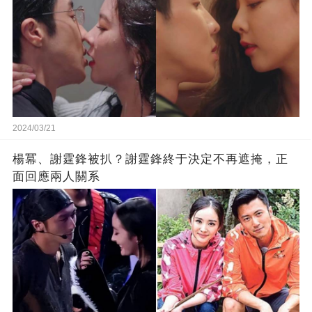
2024/03/21
楊冪、謝霆鋒被扒？謝霆鋒終于決定不再遮掩，正
面回應兩人關系