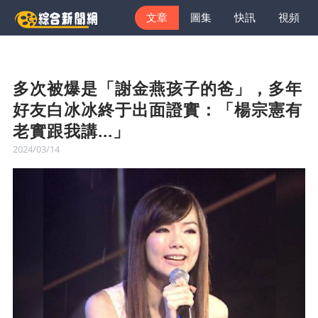
文章
圖集
快訊
視頻
多次被爆是「謝金燕孩子的爸」，多年
好友白冰冰終于出面證實：「楊宗憲有
老實跟我講...」
2024/03/14