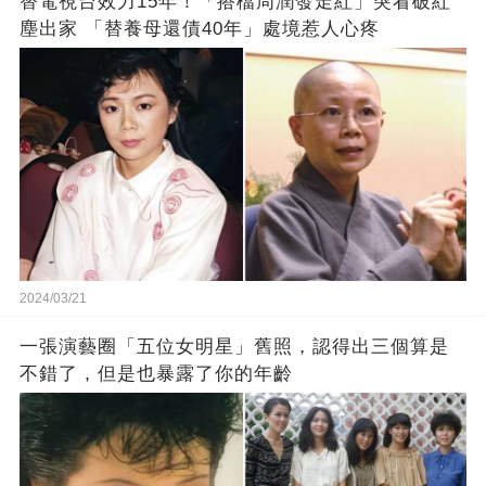
替電視台效力15年！「搭檔周潤發走紅」突看破紅
塵出家 「替養母還債40年」處境惹人心疼
2024/03/21
一張演藝圈「五位女明星」舊照，認得出三個算是
不錯了，但是也暴露了你的年齡