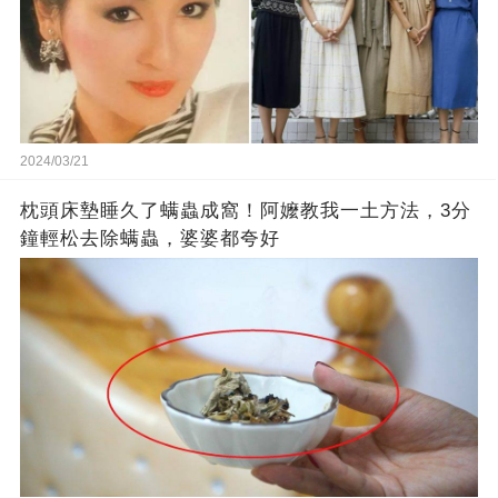
2024/03/21
枕頭床墊睡久了螨蟲成窩！阿嬤教我一土方法，3分
鐘輕松去除螨蟲，婆婆都夸好