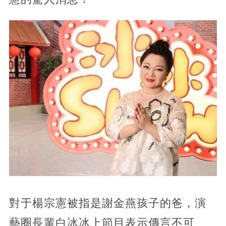
對于楊宗憲被指是謝金燕孩子的爸，演
藝圈長輩白冰冰上節目表示傳言不可