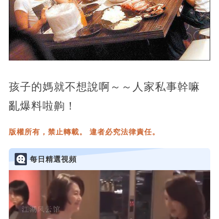
孩子的媽就不想說啊～～人家私事幹嘛
亂爆料啦齁！
版權所有，禁止轉載。 違者必究法律責任。
每日精選視頻