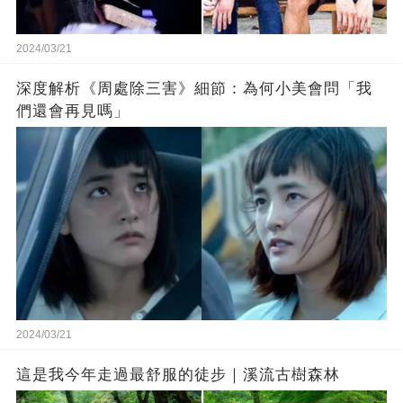
2024/03/21
深度解析《周處除三害》細節：為何小美會問「我
們還會再見嗎」
2024/03/21
這是我今年走過最舒服的徒步｜溪流古樹森林