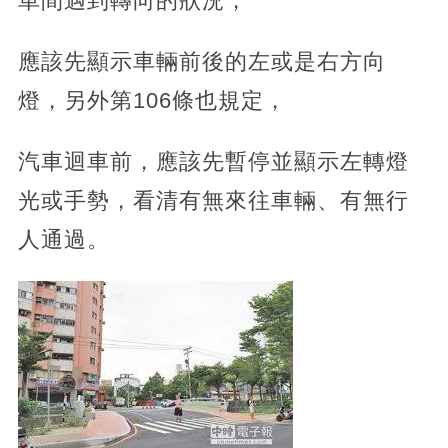
車間遇到轉向的狀況，
應該先顯示車輛前後的左或是右方向
燈，另外第106條也規定，
汽車迴車前，應該先暫停並顯示左轉燈
光或手勢，看清有無來往車輛、有無行
人通過。