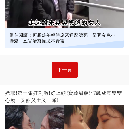
延伸閱讀：何超雄年輕時原來這麼漂亮，留著金色小
捲髮，五官清秀撞臉林青霞
下一頁
媽耶❗第一集好刺激❗好上頭❗寶藏甜劇❗假戲成真雙雙
心動，又甜又土又上頭!