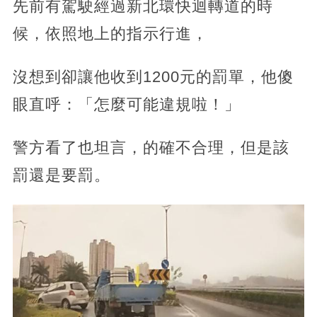
先前有駕駛經過新北環快迴轉道的時
候，依照地上的指示行進，
沒想到卻讓他收到1200元的罰單，他傻
眼直呼：「怎麼可能違規啦！」
警方看了也坦言，的確不合理，但是該
罰還是要罰。