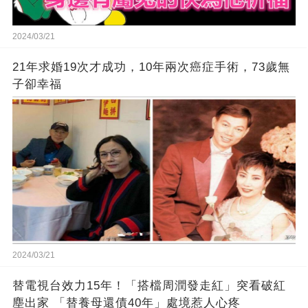
2024/03/21
21年求婚19次才成功，10年兩次癌症手術，73歲無
子卻幸福
2024/03/21
替電視台效力15年！「搭檔周潤發走紅」突看破紅
塵出家 「替養母還債40年」處境惹人心疼