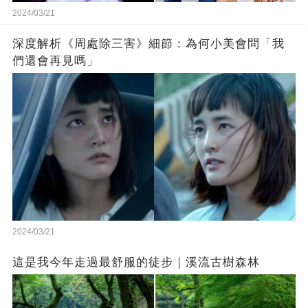
2024/03/21
深度解析《周處除三害》細節：為何小美會問「我
們還會再見嗎」
2024/03/21
這是我今年走過最舒服的徒步｜溪流古樹森林