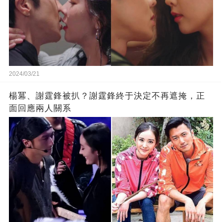
2024/03/21
楊冪、謝霆鋒被扒？謝霆鋒終于決定不再遮掩，正
面回應兩人關系