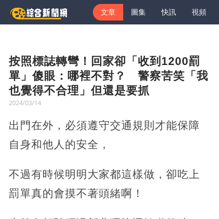
文章
圖集
快訊
視頻
按照標誌轉彎！回家卻「收到1200罰
單」傻眼：哪裡不對？ 警察苦笑「我
也覺得不合理」但還是要抓
2024/03/14
出門在外，必須遵守交通規則才能保障
自身和他人的安全，
不過有時候明明大家都這樣做，卻吃上
罰單真的會摸不著頭緒啊！