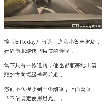
據《ETtoday》報導，這名小貨車駕駛，
行經新北環快迴轉道的時候，
當下只有一條道路，他也都順著地上箭
頭的方向緩緩轉彎前進，
然而不久後收到一張罰單，上面寫著
「不依規定使用燈光」，