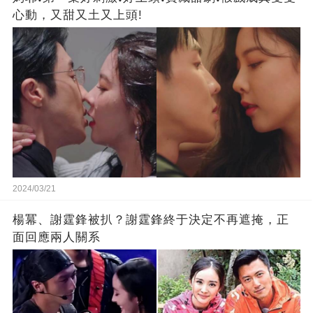
心動，又甜又土又上頭!
2024/03/21
楊冪、謝霆鋒被扒？謝霆鋒終于決定不再遮掩，正
面回應兩人關系