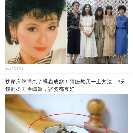
2024/03/21
枕頭床墊睡久了螨蟲成窩！阿嬤教我一土方法，3分
鐘輕松去除螨蟲，婆婆都夸好