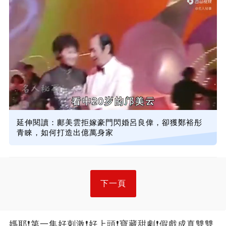
延伸閱讀：鄺美雲拒嫁豪門閃婚呂良偉，卻獲鄭裕彤
青睞，如何打造出億萬身家
下一頁
媽耶❗第一集好刺激❗好上頭❗寶藏甜劇❗假戲成真雙雙