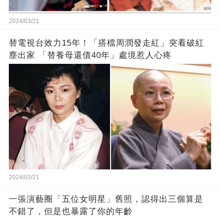
2024/03/21
替電視台效力15年！「搭檔周潤發走紅」突看破紅
塵出家 「替養母還債40年」處境惹人心疼
2024/03/21
一張演藝圈「五位女明星」舊照，認得出三個算是
不錯了，但是也暴露了你的年齡