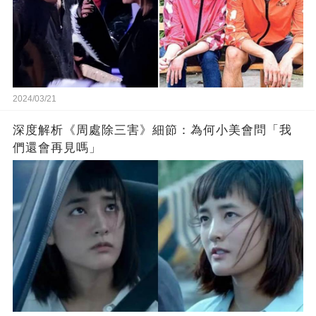
2024/03/21
深度解析《周處除三害》細節：為何小美會問「我
們還會再見嗎」