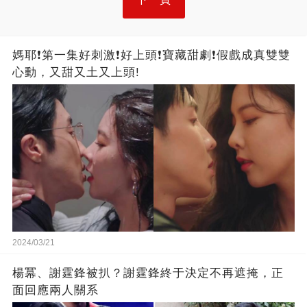
媽耶❗第一集好刺激❗好上頭❗寶藏甜劇❗假戲成真雙雙
心動，又甜又土又上頭!
2024/03/21
楊冪、謝霆鋒被扒？謝霆鋒終于決定不再遮掩，正
面回應兩人關系