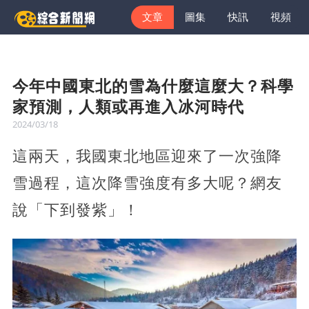
文章
圖集
快訊
視頻
今年中國東北的雪為什麼這麼大？科學
家預測，人類或再進入冰河時代
2024/03/18
這兩天，我國東北地區迎來了一次強降
雪過程，這次降雪強度有多大呢？網友
說「下到發紫」！