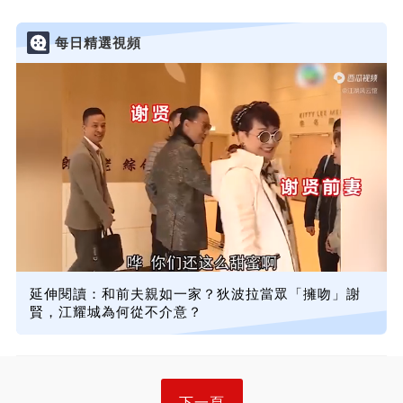
每日精選視頻
延伸閱讀：和前夫親如一家？狄波拉當眾「擁吻」謝
賢，江耀城為何從不介意？
下一頁