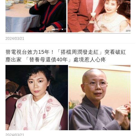
2024/03/21
替電視台效力15年！「搭檔周潤發走紅」突看破紅
塵出家 「替養母還債40年」處境惹人心疼
2024/03/21