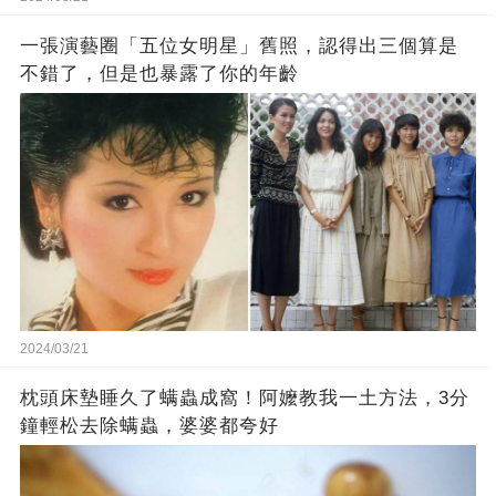
一張演藝圈「五位女明星」舊照，認得出三個算是
不錯了，但是也暴露了你的年齡
2024/03/21
枕頭床墊睡久了螨蟲成窩！阿嬤教我一土方法，3分
鐘輕松去除螨蟲，婆婆都夸好