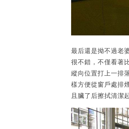
最后還是拗不過老
很不錯，不僅看著
縱向位置打上一排
樣方便從窗戶處排
且臟了后擦拭清潔