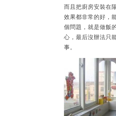
而且把廚房安裝在
效果都非常的好，
個問題，就是做飯
心，最后沒辦法只
事。