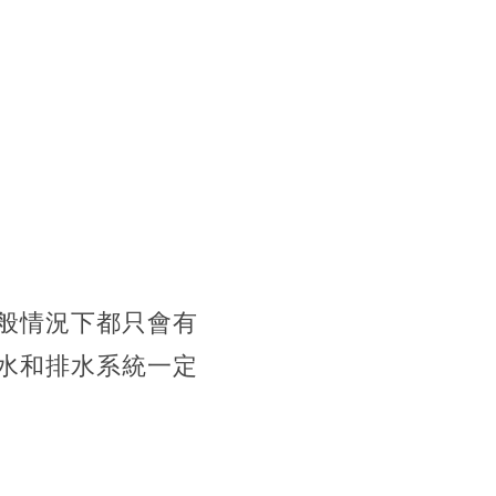
般情況下都只會有
水和排水系統一定