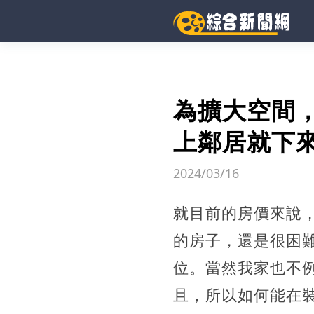
為擴大空間
上鄰居就下
2024/03/16
就目前的房價來說
的房子，還是很困
位。當然我家也不
且，所以如何能在