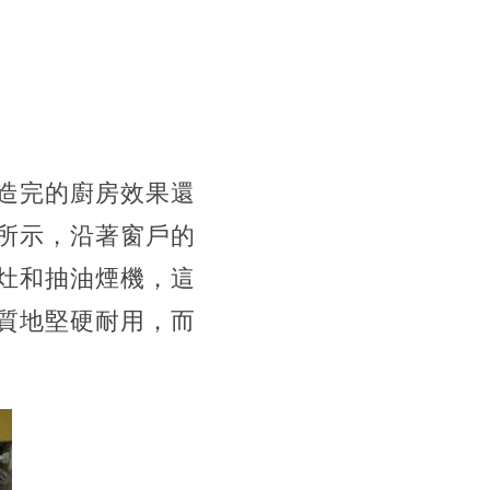
造完的廚房效果還
所示，沿著窗戶的
灶和抽油煙機，這
質地堅硬耐用，而