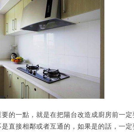
重要的一點，就是在把陽台改造成廚房前一定
不是直接相鄰或者互通的，如果是的話，一定