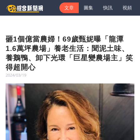
文章
圖集
快訊
視頻
砸1個億當農婦！69歲甄妮曝「龍潭
1.6萬坪農場」養老生活：聞泥土味、
養鵝鴨、卸下光環「巨星變農場主」笑
得超開心
2024/03/19