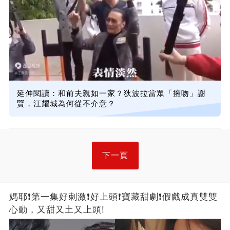
延伸閱讀：和前夫親如一家？狄波拉當眾「擁吻」謝
賢，江耀城為何從不介意？
下一頁
媽耶❗第一集好刺激❗好上頭❗寶藏甜劇❗假戲成真雙雙
心動，又甜又土又上頭!