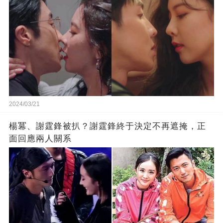
2024/03/21
楊冪、謝霆鋒被扒？謝霆鋒終于決定不再遮掩，正
面回應兩人關系