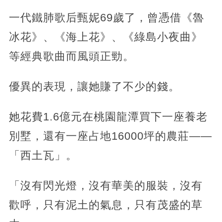
一代鐵肺歌后甄妮69歲了，曾憑借《魯
冰花》、《海上花》、《綠島小夜曲》
等經典歌曲而風頭正勁。
優異的表現，讓她賺了不少的錢。
她花費1.6億元在桃園龍潭買下一座養老
別墅，還有一座占地16000坪的農莊——
「西土瓦」。
「沒有閃光燈，沒有華美的服裝，沒有
歡呼，只有泥土的氣息，只有茂盛的草