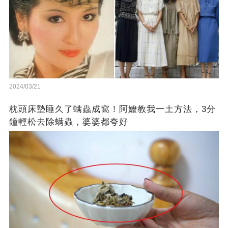
2024/03/21
枕頭床墊睡久了螨蟲成窩！阿嬤教我一土方法，3分
鐘輕松去除螨蟲，婆婆都夸好