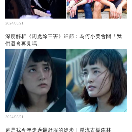
2024/03/21
深度解析《周處除三害》細節：為何小美會問「我
們還會再見嗎」
2024/03/21
這是我今年走過最舒服的徒步｜溪流古樹森林