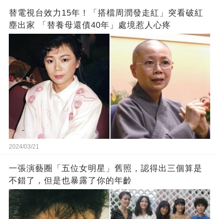
替電視台效力15年！「搭檔周潤發走紅」突看破紅
塵出家 「替養母還債40年」處境惹人心疼
2024/03/21
一張演藝圈「五位女明星」舊照，認得出三個算是
不錯了，但是也暴露了你的年齡