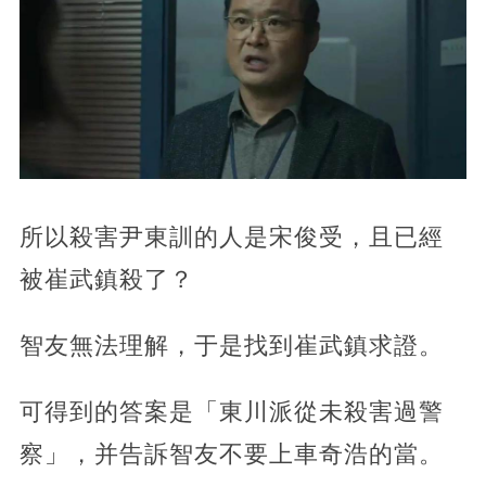
所以殺害尹東訓的人是宋俊受，且已經
被崔武鎮殺了？
智友無法理解，于是找到崔武鎮求證。
可得到的答案是「東川派從未殺害過警
察」，并告訴智友不要上車奇浩的當。