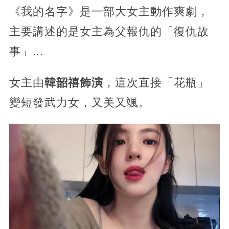
《我的名字》是一部大女主動作爽劇，
主要講述的是女主為父報仇的「復仇故
事」...
女主由
韓韶禧飾演
，這次直接「花瓶」
變短發武力女，又美又颯。