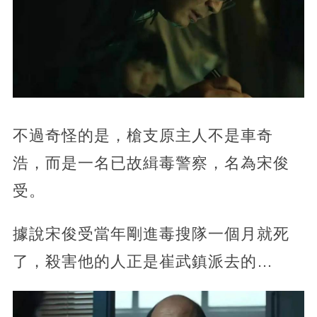
不過奇怪的是，槍支原主人不是車奇
浩，而是一名已故緝毒警察，名為宋俊
受。
據說宋俊受當年剛進毒搜隊一個月就死
了，殺害他的人正是崔武鎮派去的…