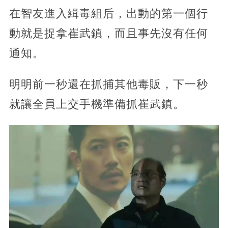
在智友進入緝毒組后，出動的第一個行
動就是捉拿崔武鎮，而且事先沒有任何
通知。
明明前一秒還在抓捕其他毒販，下一秒
就讓全員上交手機準備抓崔武鎮。