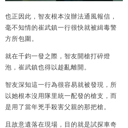
也正因此，智友根本沒辦法通風報信，
毫不知情的崔武鎮一行很快就被緝毒警
方所包圍。
就在千鈞一發之際，智友開槍打碎燈
泡，崔武鎮也得以趁亂離開。
智友深知這一行為很容易就被發現，所
以她根本沒用隊里統一配發的槍支，而
是用了當年兇手殺害父親的那把槍。
且故意遺落在現場，目的就是試探車奇