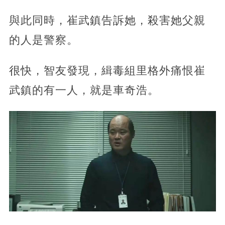
與此同時，崔武鎮告訴她，殺害她父親
的人是警察。
很快，智友發現，緝毒組里格外痛恨崔
武鎮的有一人，就是車奇浩。