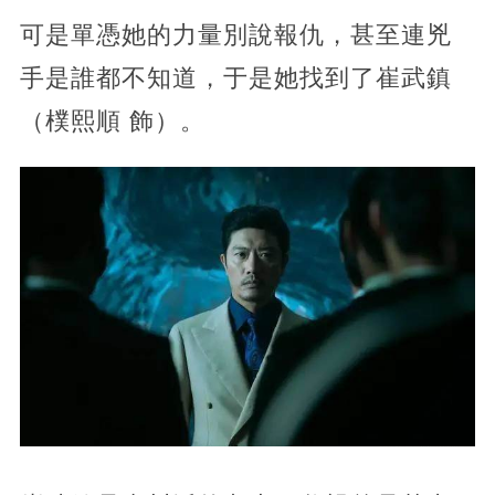
可是單憑她的力量別說報仇，甚至連兇
手是誰都不知道，于是她找到了崔武鎮
（樸熙順 飾）。