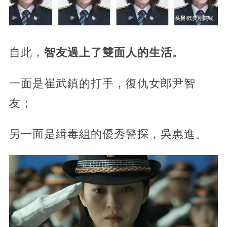
自此，
智友過上了雙面人的生活。
一面是崔武鎮的打手，復仇女郎尹智
友；
另一面是緝毒組的優秀警探，吳惠進。