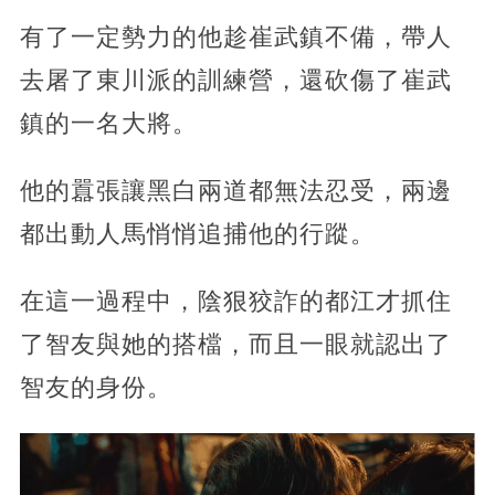
有了一定勢力的他趁崔武鎮不備，帶人
去屠了東川派的訓練營，還砍傷了崔武
鎮的一名大將。
他的囂張讓黑白兩道都無法忍受，兩邊
都出動人馬悄悄追捕他的行蹤。
在這一過程中，陰狠狡詐的都江才抓住
了智友與她的搭檔，而且一眼就認出了
智友的身份。