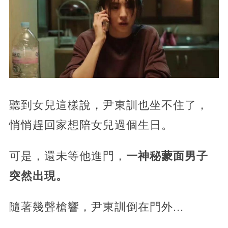
聽到女兒這樣說，尹東訓也坐不住了，
悄悄趕回家想陪女兒過個生日。
可是，還未等他進門，
一神秘蒙面男子
突然出現。
隨著幾聲槍響，尹東訓倒在門外...