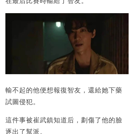
在最后比賽時輸給了智友。
輸不起的他便想報復智友，還給她下藥
試圖侵犯。
這件事被崔武鎮知道后，劃傷了他的臉
逐出了幫派。