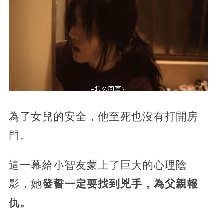
‍為了女兒的安全，他至死也沒有打開房
門。
這一幕給小智友蒙上了巨大的心理陰
影，她
發誓一定要找到兇手，為父親報
仇。