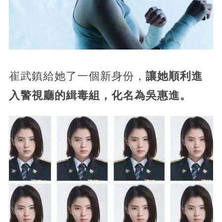
崔武鎮給她了一個新身份，
讓她順利進
入警視廳的緝毒組，化名為吳惠進。