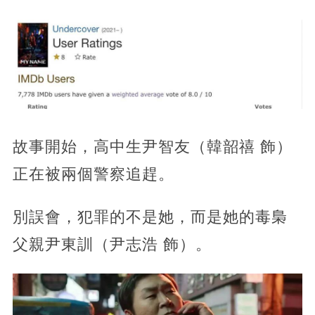
故事開始，高中生尹智友（韓韶禧 飾）
正在被兩個警察追趕。
別誤會，犯罪的不是她，而是她的毒梟
父親尹東訓（尹志浩 飾）。