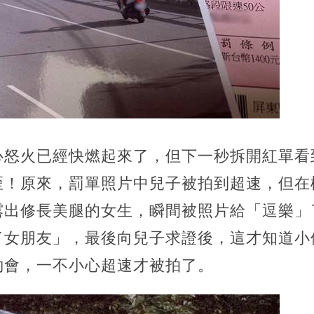
心怒火已經快燃起來了，但下一秒拆開紅單看
歪！原來，罰單照片中兒子被拍到超速，但在
露出修長美腿的女生，瞬間被照片給「逗樂」
了女朋友」，最後向兒子求證後，這才知道小
約會，一不小心超速才被拍了。