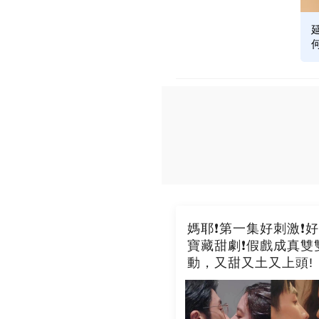
媽耶❗第一集好刺激❗好
寶藏甜劇❗假戲成真雙
動，又甜又土又上頭!