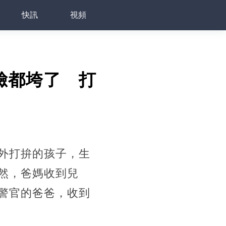
快訊
視頻
臉都垮了 打
外打拚的孩子，生
然，爸媽收到兒
警官的爸爸，收到