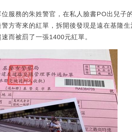
單位服務的朱姓警官，在私人臉書PO出兒子
隆警方寄來的紅單，拆開後發現是遠在基隆生
速而被罰了一張1400元紅單。