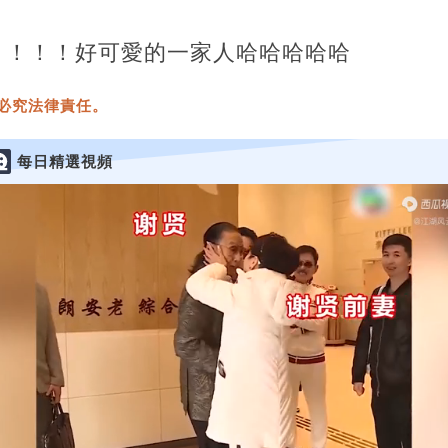
！！！！好可愛的一家人哈哈哈哈哈
必究法律責任。
每日精選視頻