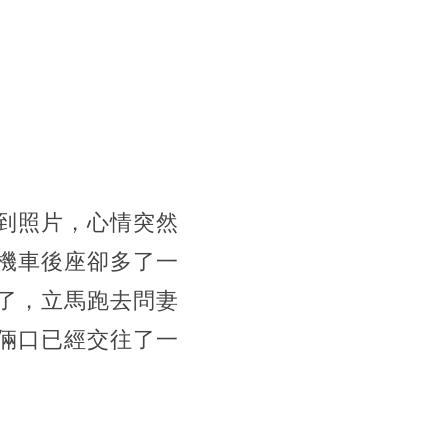
到照片，心情突然
機車後座卻多了一
了，立馬跑去問妻
倆口已經交往了一