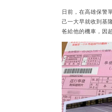
日前，在高雄保警
己一大早就收到基
爸給他的機車，因超