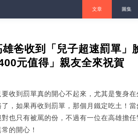
文章
圖集
高雄爸收到「兒子超速罰單」
400元值得」親友全來祝賀
只要收到罰單真的開心不起來，尤其是隻身在
裕了，如果再收到罰單，那個月鐵定吃土！當
絕對也只有被罵的份，不過有一位在高雄擔任
異常的開心！