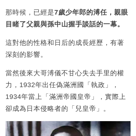
那時候，已經是
7歲少年郎的溥任，親眼
目睹了父親與孫中山握手談話的一幕。
這對他的性格和日后的成長經歷，有著
深刻的影響。
當然後來大哥溥儀不甘心失去手里的權
力，1932年出任偽滿洲國「執政」，
1934年當上「滿洲帝國皇帝」，實際上
卻成為日本侵略者的「兒皇帝」。