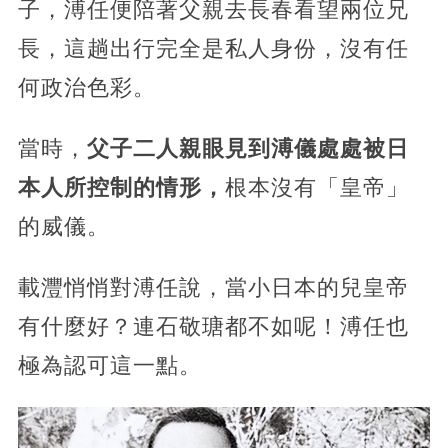
子，溥任便陪著父親去長春看望兩位兄
長，這趟出行完全是私人身份，沒有任
何政治色彩。
當時，
父子二人親眼見到溥儀處處被日
本人所控制的情形，
根本沒有「皇帝」
的威儀。
載灃悄悄對溥任說，當小日本的兒皇帝
有什麼好？連石敬瑭都不如呢！溥任也
極為認可這一點。