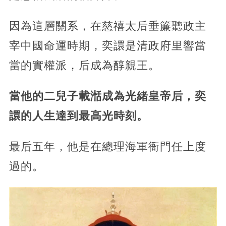
因為這層關系，在慈禧太后垂簾聽政主
宰中國命運時期，奕譞是清政府里響當
當的實權派，后成為醇親王。
當他的二兒子載湉成為光緒皇帝后，奕
譞的人生達到最高光時刻。
最后五年，他是在總理海軍衙門任上度
過的。