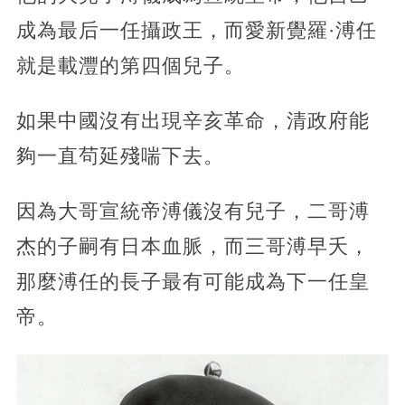
成為最后一任攝政王，而愛新覺羅·溥任
就是載灃的第四個兒子。
如果中國沒有出現辛亥革命，清政府能
夠一直茍延殘喘下去。
因為大哥宣統帝溥儀沒有兒子，二哥溥
杰的子嗣有日本血脈，而三哥溥早夭，
那麼溥任的長子最有可能成為下一任皇
帝。