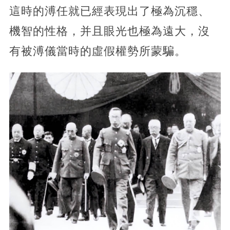
這時的溥任就已經表現出了極為沉穩、
機智的性格，并且眼光也極為遠大，沒
有被溥儀當時的虛假權勢所蒙騙。