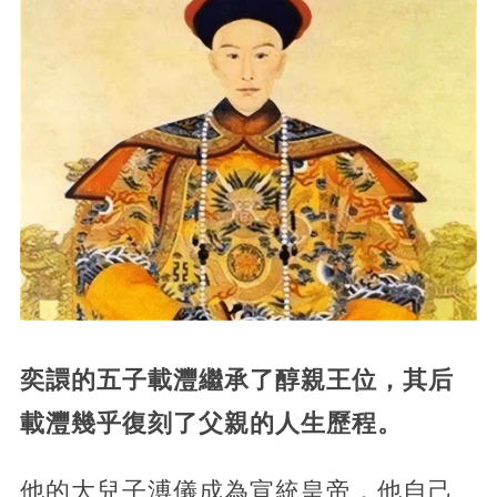
奕譞的五子載灃繼承了醇親王位，其后
載灃幾乎復刻了父親的人生歷程。
他的大兒子溥儀成為宣統皇帝，他自己