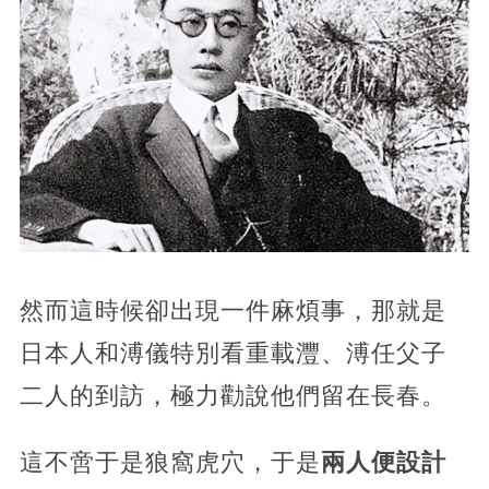
然而這時候卻出現一件麻煩事，那就是
日本人和溥儀特別看重載灃、溥任父子
二人的到訪，極力勸說他們留在長春。
這不啻于是狼窩虎穴，于是
兩人便設計