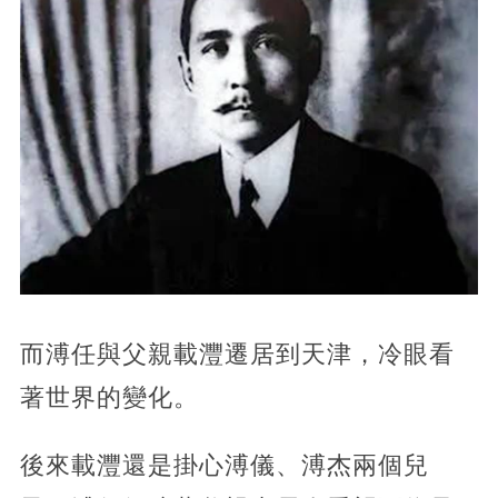
而溥任與父親載灃遷居到天津，冷眼看
著世界的變化。
後來載灃還是掛心溥儀、溥杰兩個兒