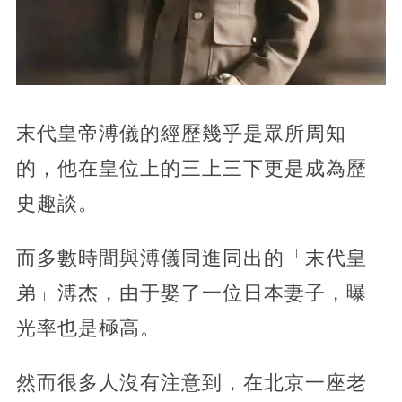
末代皇帝溥儀的經歷幾乎是眾所周知
的，他在皇位上的三上三下更是成為歷
史趣談。
而多數時間與溥儀同進同出的「末代皇
弟」溥杰，由于娶了一位日本妻子，曝
光率也是極高。
然而很多人沒有注意到，在北京一座老