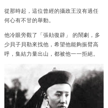
從那時起，這位曾經的攝政王沒有過任
何心有不甘的舉動。
他冷眼旁觀了「張勛復辟」 的鬧劇，多
少貝子貝勒來找他，希望他能夠振臂高
呼，集結力量出山，都被他一一拒絕。