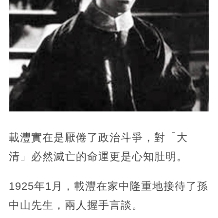
載灃實在是厭倦了政治斗爭，對「大
清」必然滅亡的命運更是心知肚明。
1925年1月，載灃在家中隆重地接待了孫
中山先生，兩人握手言談。