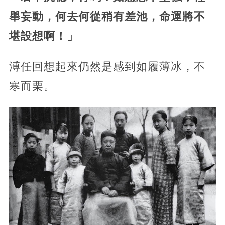
舉妄動，何去何從稍有差池，命運將不
堪設想啊！」
溥任回想起來仍然是感到如履薄冰，不
寒而栗。