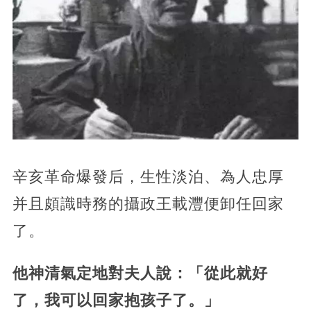
辛亥革命爆發后，生性淡泊、為人忠厚
并且頗識時務的攝政王載灃便卸任回家
了。
他神清氣定地對夫人說：「從此就好
了，我可以回家抱孩子了。」