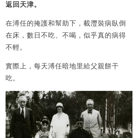
返回天津。
在溥任的掩護和幫助下，載灃裝病臥倒
在床，數日不吃、不喝，似乎真的病得
不輕。
實際上，每天溥任暗地里給父親餅干
吃。