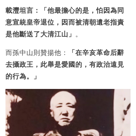
載灃坦言：「他最擔心的是，怕因為同
意宣統皇帝退位，因而被清朝遺老指責
是他斷送了大清江山」
。
而孫中山則贊揚他：
「在辛亥革命后辭
去攝政王，此舉是愛國的，有政治遠見
的行為。」