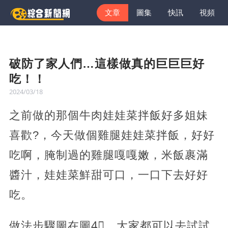
文章
圖集
快訊
視頻
破防了家人們…這樣做真的巨巨巨好
吃！！
2024/03/18
之前做的那個牛肉娃娃菜拌飯好多姐妹
喜歡?，今天做個雞腿娃娃菜拌飯，好好
吃啊，腌制過的雞腿嘎嘎嫩，米飯裹滿
醬汁，娃娃菜鮮甜可口，一口下去好好
吃。
做法步驟圖在圖4⃣️，大家都可以去試試