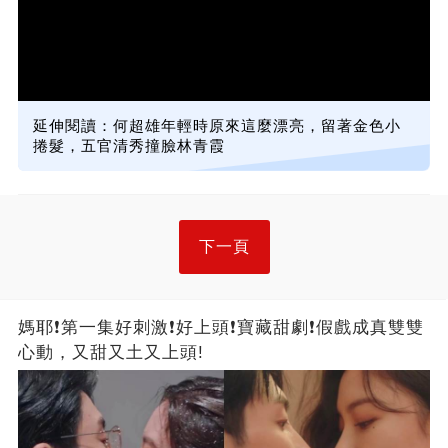
延伸閱讀：何超雄年輕時原來這麼漂亮，留著金色小
捲髮，五官清秀撞臉林青霞
下一頁
媽耶❗第一集好刺激❗好上頭❗寶藏甜劇❗假戲成真雙雙
心動，又甜又土又上頭!