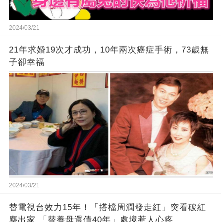
2024/03/21
21年求婚19次才成功，10年兩次癌症手術，73歲無
子卻幸福
2024/03/21
替電視台效力15年！「搭檔周潤發走紅」突看破紅
塵出家 「替養母還債40年」處境惹人心疼