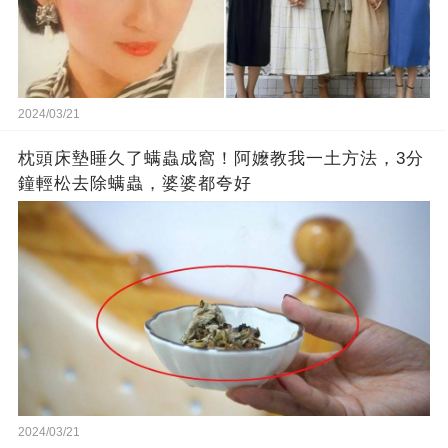
2024/03/21
枕頭床墊睡久了螨蟲成窩！阿嬤教我一土方法，3分
鐘輕松去除螨蟲，婆婆都夸好
2024/03/21