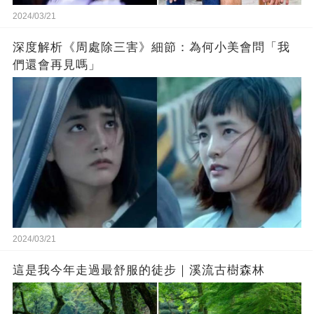
2024/03/21
深度解析《周處除三害》細節：為何小美會問「我
們還會再見嗎」
2024/03/21
這是我今年走過最舒服的徒步｜溪流古樹森林