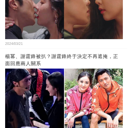
2024/03/21
楊冪、謝霆鋒被扒？謝霆鋒終于決定不再遮掩，正
面回應兩人關系